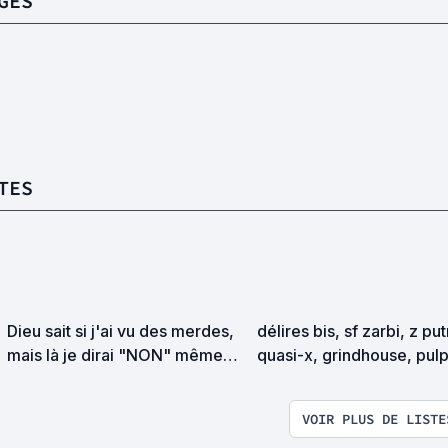
GES
TES
Dieu sait si j'ai vu des merdes,
délires bis, sf zarbi, z pu
mais là je dirai "NON" même
quasi-x, grindhouse, pul
sous la torture
exploitation en tous genr
VOIR PLUS DE LISTE