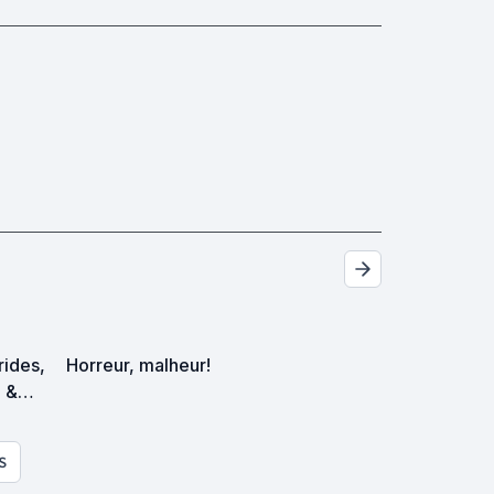
trides,
Horreur, malheur!
p &
es
S