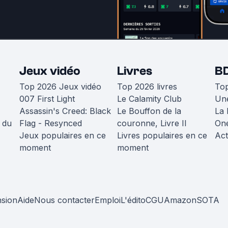
Jeux vidéo
Livres
B
Top 2026 Jeux vidéo
Top 2026 livres
To
007 First Light
Le Calamity Club
Une
Assassin's Creed: Black
Le Bouffon de la
La 
 du
Flag - Resynced
couronne, Livre II
One
Jeux populaires en ce
Livres populaires en ce
Act
moment
moment
nsion
Aide
Nous contacter
Emploi
L'édito
CGU
Amazon
SOTA