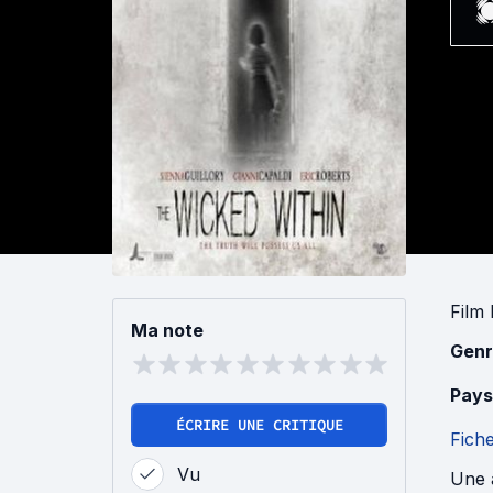
Film 
Ma note
Genr
Pays
ÉCRIRE UNE CRITIQUE
Fich
Vu
Une 