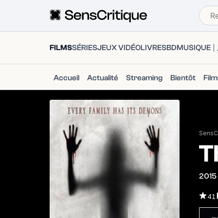
FILMS
SÉRIES
JEUX VIDÉO
LIVRES
BD
MUSIQUE
Accueil
Actualité
Streaming
Bientôt
Fil
SensCr
T
2015
41