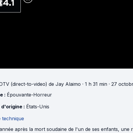
4.1
DTV (direct-to-video)
de
Jay Alaimo
· 1 h 31 min
· 27 octobr
e :
Épouvante-Horreur
 d'origine :
États-Unis
e technique
année après la mort soudaine de l'un de ses enfants, une r