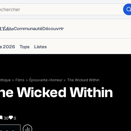
L'Édito
Communauté
Découvrir
ms 2026
Tops
Listes
itique
>
Films
>
Épouvante-Horreur
>
The Wicked Within
he Wicked Within
30
0