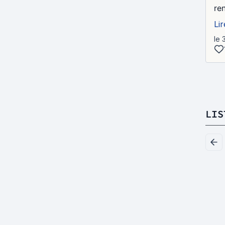
re
Lir
le 
LIS