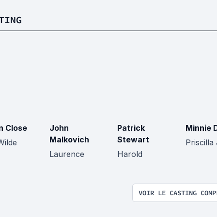
TING
n Close
John
Patrick
Minnie 
Malkovich
Stewart
Wilde
Priscill
Laurence
Harold
VOIR LE CASTING COMP