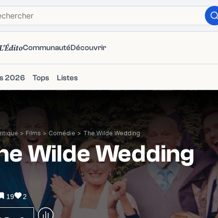
L'Édito
Communauté
Découvrir
ms 2026
Tops
Listes
itique
>
Films
>
Comédie
>
The Wilde Wedding
he Wilde Wedding
19
2