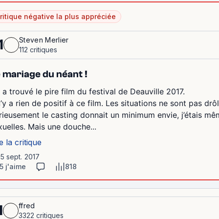
ritique négative la plus appréciée
Steven Merlier
1
112 critiques
 mariage du néant !
 a trouvé le pire film du festival de Deauville 2017.
 n’y a rien de positif à ce film. Les situations ne sont pas d
rieusement le casting donnait un minimum envie, j’étais mêm
xuelles. Mais une douche...
e la critique
15 sept. 2017
5 j'aime
818
ffred
1
3322 critiques