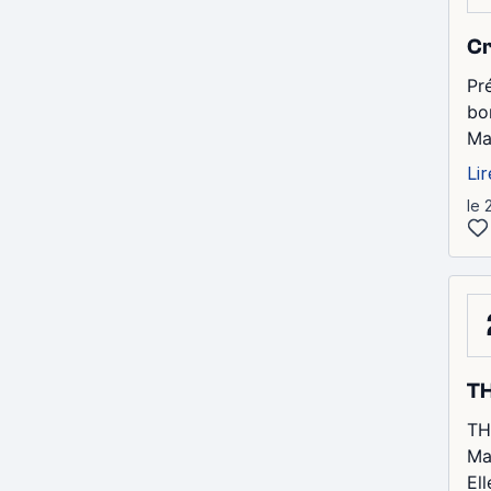
Cr
Pr
bon
Ma
Lir
le 
T
TH
Ma
El