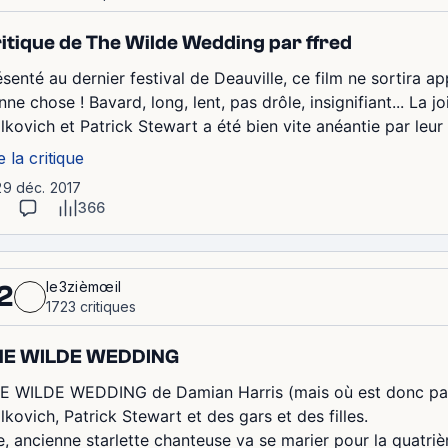
itique de The Wilde Wedding par ffred
ésenté au dernier festival de Deauville, ce film ne sortira a
ne chose ! Bavard, long, lent, pas drôle, insignifiant... La 
lkovich et Patrick Stewart a été bien vite anéantie par leur 
e la critique
29 déc. 2017
366
le3zièmœil
2
1723 critiques
HE WILDE WEDDING
E WILDE WEDDING de Damian Harris (mais où est donc pa
lkovich, Patrick Stewart et des gars et des filles.
le, ancienne starlette chanteuse va se marier pour la quatriè