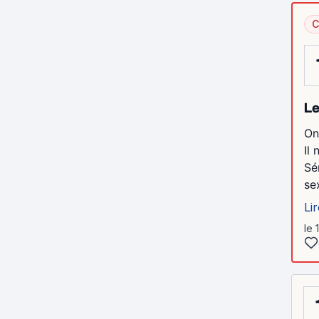
C
Le
On
Il
Sé
se
Lir
le 