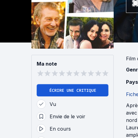
Film
Ma note
Genr
Pays
ÉCRIRE UNE CRITIQUE
Fich
Vu
Après
avec 
Envie de le voir
nord 
Laure
En cours
ampl