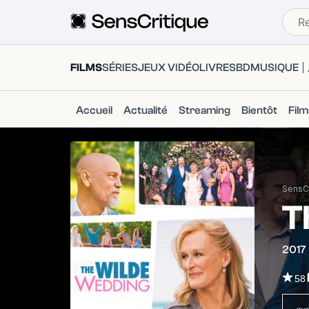
FILMS
SÉRIES
JEUX VIDÉO
LIVRES
BD
MUSIQUE
Accueil
Actualité
Streaming
Bientôt
Fil
SensCr
T
2017
58