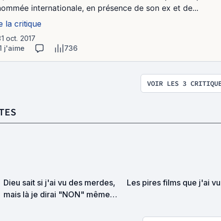
nommée internationale, en présence de son ex et de...
e la critique
31 oct. 2017
1 j'aime
736
VOIR LES 3 CRITIQU
TES
Dieu sait si j'ai vu des merdes,
Les pires films que j'ai vu
mais là je dirai "NON" même
sous la torture