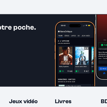
otre poche.
Jeux vidéo
Livres
B