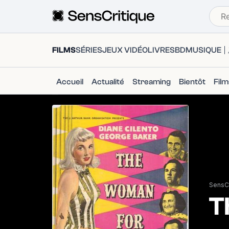
FILMS
SÉRIES
JEUX VIDÉO
LIVRES
BD
MUSIQUE
Accueil
Actualité
Streaming
Bientôt
Fil
SensCr
T