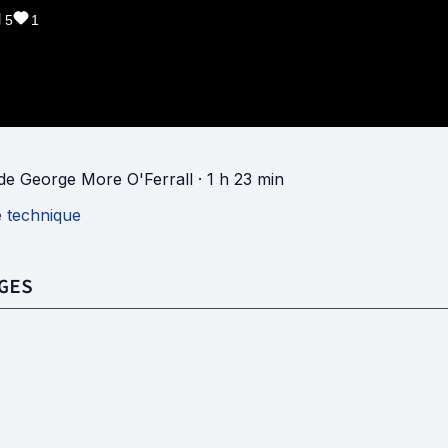
5
1
de
George More O'Ferrall
· 1 h 23 min
e technique
GES