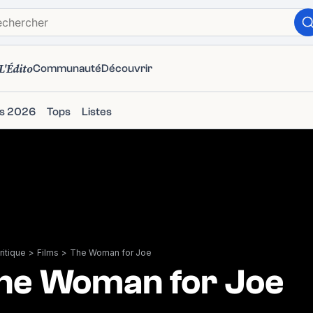
L'Édito
Communauté
Découvrir
ms 2026
Tops
Listes
itique
>
Films
>
The Woman for Joe
he Woman for Joe