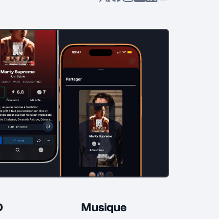
D
Musique