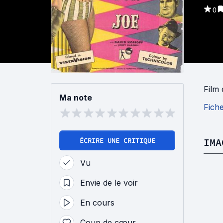
0
Film
Ma note
Fich
ÉCRIRE UNE CRITIQUE
IMA
Vu
Envie de le voir
En cours
Coup de cœur