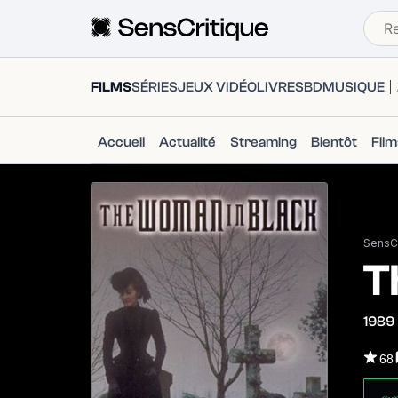
FILMS
SÉRIES
JEUX VIDÉO
LIVRES
BD
MUSIQUE
Accueil
Actualité
Streaming
Bientôt
Fil
SensCr
T
1989
68