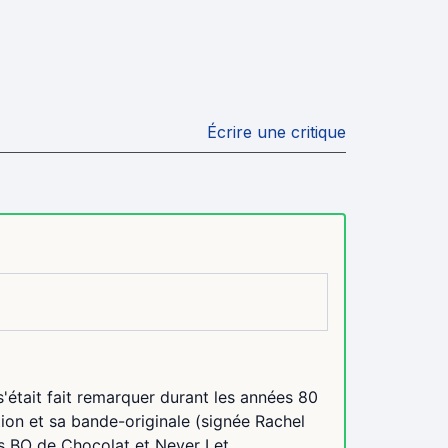
Écrire une critique
'était fait remarquer durant les années 80
ution et sa bande-originale (signée Rachel
s BO de Chocolat et Never Let...