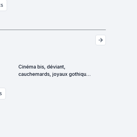
ES
Cinéma bis, déviant,
cauchemards, joyaux gothiques
et perfections visuelles
S