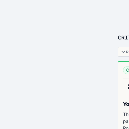
CRI
R
C
Yo
Th
pa
Po