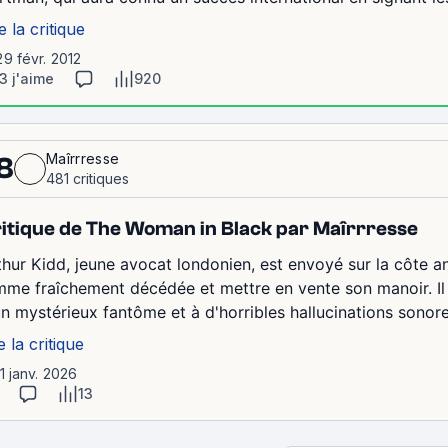
e la critique
29 févr. 2012
3 j'aime
920
Maîrrresse
8
481 critiques
itique de The Woman in Black par Maîrrresse
thur Kidd, jeune avocat londonien, est envoyé sur la côte ang
mme fraîchement décédée et mettre en vente son manoir. Il 
un mystérieux fantôme et à d'horribles hallucinations sonore
e la critique
11 janv. 2026
13