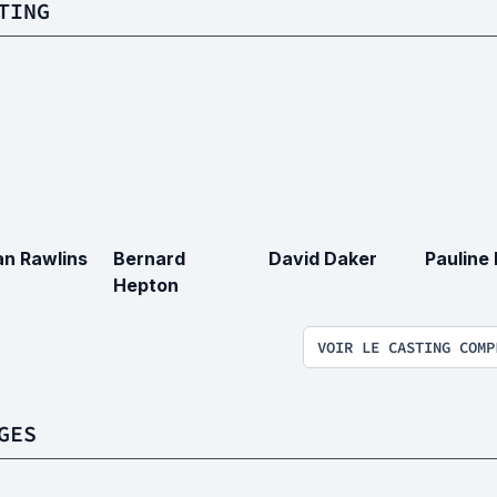
TING
an Rawlins
Bernard
David Daker
Pauline
Hepton
VOIR LE CASTING COMP
GES