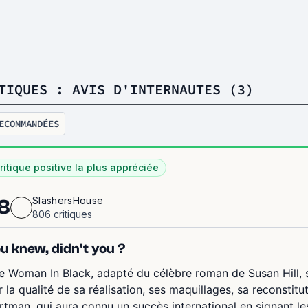
TIQUES : AVIS D'INTERNAUTES (3)
ECOMMANDÉES
ritique positive la plus appréciée
SlashersHouse
8
806 critiques
u knew, didn't you ?
e Woman In Black, adapté du célèbre roman de Susan Hill, s
r la qualité de sa réalisation, ses maquillages, sa reconstit
rtman, qui aura connu un succès international en signant le