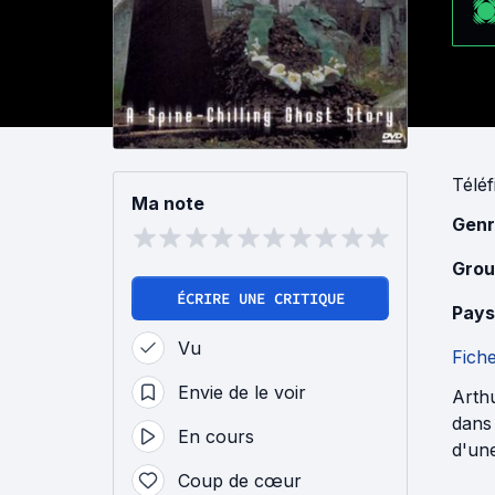
Téléf
Ma note
Genr
Grou
ÉCRIRE UNE CRITIQUE
Pays
Vu
Fich
Envie de le voir
Arth
dans 
En cours
d'un
Coup de cœur