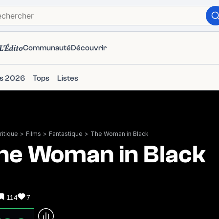
L'Édito
Communauté
Découvrir
ms 2026
Tops
Listes
itique
>
Films
>
Fantastique
>
The Woman in Black
he Woman in Black
114
7