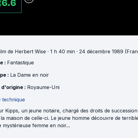
6.6
ilm
de
Herbert Wise
· 1 h 40 min
· 24 décembre 1989 (Fran
e :
Fantastique
pe :
La Dame en noir
 d'origine :
Royaume-Uni
e technique
ur Kipps, un jeune notaire, chargé des droits de successio
la maison de celle-ci. Le jeune homme découvre de terribl
e mystérieuse femme en noir...