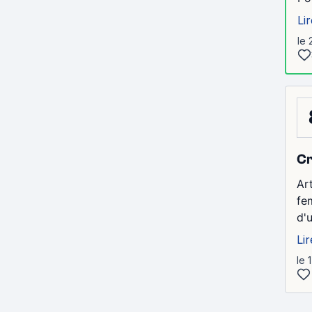
Lir
le 
Cr
Ar
fe
d'
Lir
le 