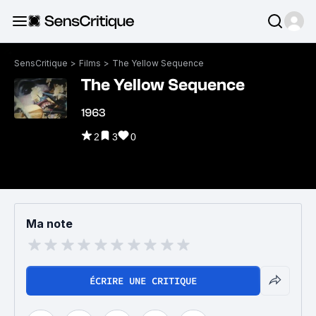
SensCritique
>
Films
>
The Yellow Sequence
The Yellow Sequence
1963
2
3
0
Ma note
ÉCRIRE UNE CRITIQUE