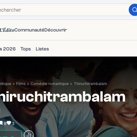
L'Édito
Communauté
Découvrir
ms 2026
Tops
Listes
itique
>
Films
>
Comédie romantique
>
Thiruchitrambalam
hiruchitrambalam
2
8
3