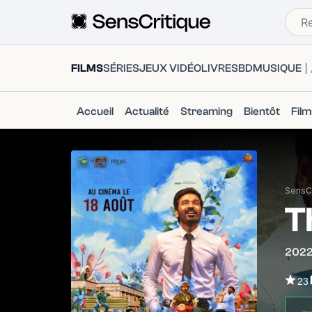
FILMS
SÉRIES
JEUX VIDÉO
LIVRES
BD
MUSIQUE
Accueil
Actualité
Streaming
Bientôt
Fil
SensCr
T
202
23