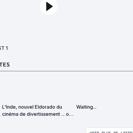
ST
1
TES
L'Inde, nouvel Eldorado du
Waiting...
cinéma de divertissement ... ou
pas !?
VOIR PLUS DE LISTE