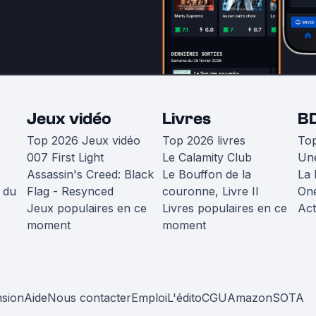
Jeux vidéo
Livres
B
Top 2026 Jeux vidéo
Top 2026 livres
To
007 First Light
Le Calamity Club
Une
Assassin's Creed: Black
Le Bouffon de la
La 
 du
Flag - Resynced
couronne, Livre II
One
Jeux populaires en ce
Livres populaires en ce
Act
moment
moment
nsion
Aide
Nous contacter
Emploi
L'édito
CGU
Amazon
SOTA