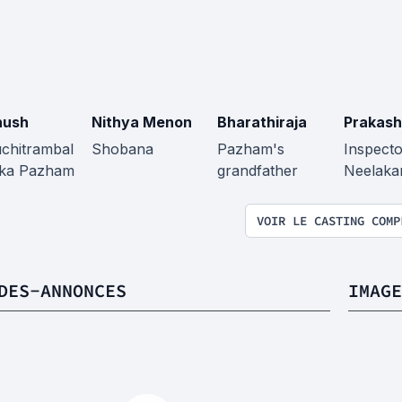
nush
Nithya Menon
Bharathiraja
Prakash
uchitrambal
Shobana
Pazham's
Inspecto
ka Pazham
grandfather
Neelaka
VOIR LE CASTING COMP
DES-ANNONCES
IMAGE