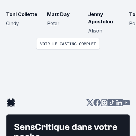
Toni Collette
Matt Day
Jenny 
To
Apostolou
Cindy
Peter
Pol
Alison
VOIR LE CASTING COMPLET
SensCritique dans votre