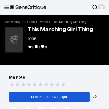
SensCritique
>
Films
>
Drame
>
This Marching Girl Thing
This Marching Girl Thing
1995
0
1
0
Ma note
ÉCRIRE UNE CRITIQUE