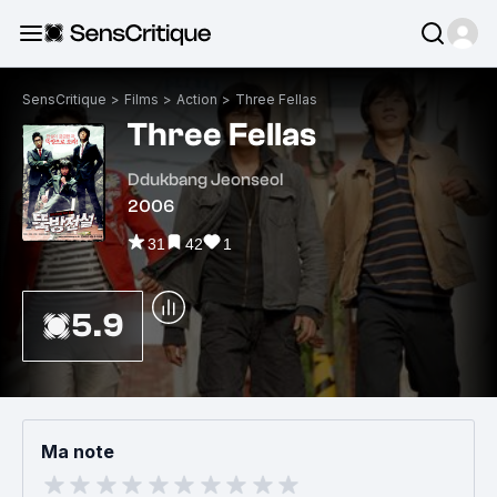
SensCritique
>
Films
>
Action
>
Three Fellas
Three Fellas
Ddukbang Jeonseol
2006
31
42
1
5.9
Ma note