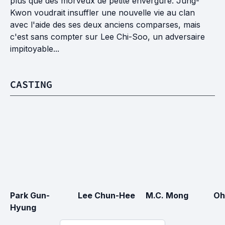
plus que des morveux de petite envergure. Jung-
Kwon voudrait insuffler une nouvelle vie au clan
avec l'aide des ses deux anciens comparses, mais
c'est sans compter sur Lee Chi-Soo, un adversaire
impitoyable...
CASTING
Park Gun-
Lee Chun-Hee
M.C. Mong
Oh
Hyung