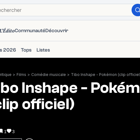
L'Édito
Communauté
Découvrir
ms 2026
Tops
Listes
itique
>
Films
>
Comédie musicale
>
Tibo Inshape - Pokémon (clip officiel
ibo Inshape - Poké
lip officiel)
1
3