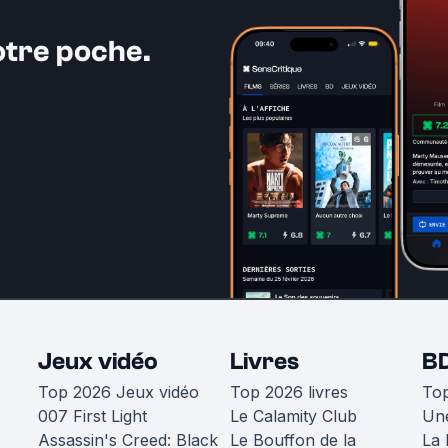
otre poche.
Jeux vidéo
Livres
B
Top 2026 Jeux vidéo
Top 2026 livres
To
007 First Light
Le Calamity Club
Une
Assassin's Creed: Black
Le Bouffon de la
La 