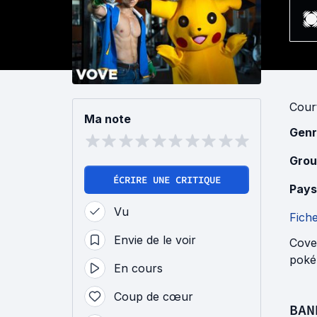
Cour
Ma note
Genr
Grou
ÉCRIRE UNE CRITIQUE
Pays
Vu
Fich
Envie de le voir
Cover
poké
En cours
Coup de cœur
BAN