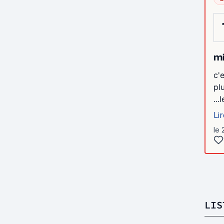
mi
c'
pl
..
Lir
le 
LIS