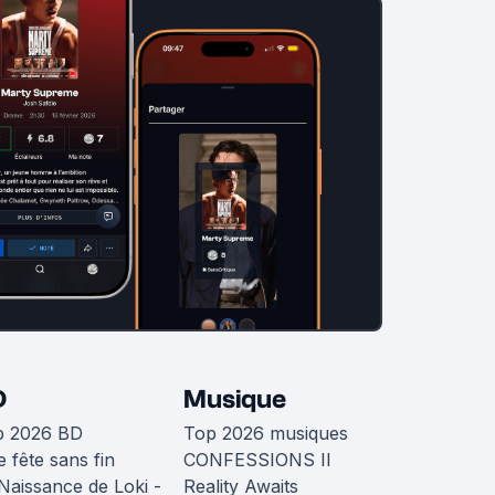
D
Musique
p 2026 BD
Top 2026 musiques
 fête sans fin
CONFESSIONS II
Naissance de Loki -
Reality Awaits