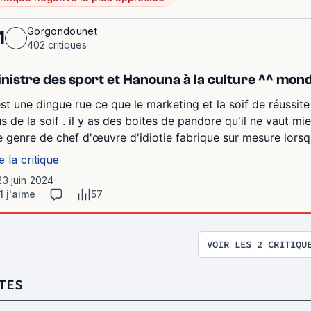
Gorgondounet
1
402 critiques
nistre des sport et Hanouna à la culture ^^ monde
est une dingue rue ce que le marketing et la soif de réussit
us de la soif . il y as des boites de pandore qu'il ne vaut m
.le genre de chef d'œuvre d'idiotie fabrique sur mesure lorsq
e la critique
23 juin 2024
1 j'aime
57
VOIR LES 2 CRITIQU
TES