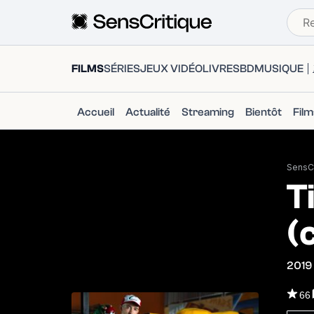
FILMS
SÉRIES
JEUX VIDÉO
LIVRES
BD
MUSIQUE
Accueil
Actualité
Streaming
Bientôt
Fil
SensCr
T
(c
2019
66