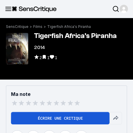
SensCritique
>
Films
>
Tigerfish Africa's Piranha
Tigerfish Africa's Piranha
2014
2
1
1
Ma note
ÉCRIRE UNE CRITIQUE