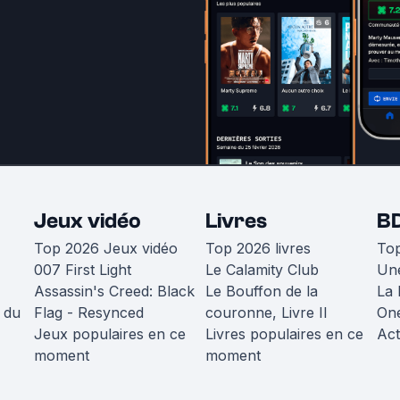
Jeux vidéo
Livres
B
Top 2026 Jeux vidéo
Top 2026 livres
To
007 First Light
Le Calamity Club
Une
Assassin's Creed: Black
Le Bouffon de la
La 
 du
Flag - Resynced
couronne, Livre II
One
Jeux populaires en ce
Livres populaires en ce
Act
moment
moment