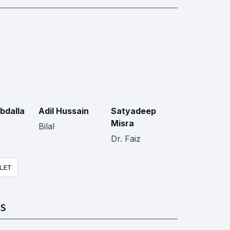
bdalla
Adil Hussain
Satyadeep
Misra
Bilal
Dr. Faiz
LET
S