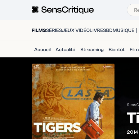
FILMS
SÉRIES
JEUX VIDÉO
LIVRES
BD
MUSIQUE
Accueil
Actualité
Streaming
Bientôt
Fil
SensCr
T
2014