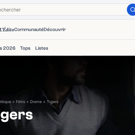
L'Édito
Communauté
Découvrir
ms 2026
Tops
Listes
itique
>
Films
>
Drame
>
Tigers
igers