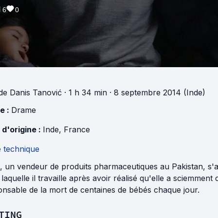
6
0
de
Danis Tanović
· 1 h 34 min
· 8 septembre 2014 (Inde)
e :
Drame
 d'origine :
Inde
,
France
e technique
 un vendeur de produits pharmaceutiques au Pakistan, s'at
laquelle il travaille après avoir réalisé qu'elle a sciemme
onsable de la mort de centaines de bébés chaque jour.
TING