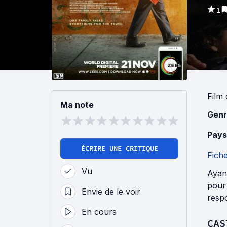
1
Film
Ma note
Genr
Pays
ÉCRIRE UNE CRITIQUE
Fich
Vu
Ayan,
pour 
Envie de le voir
resp
En cours
CAS