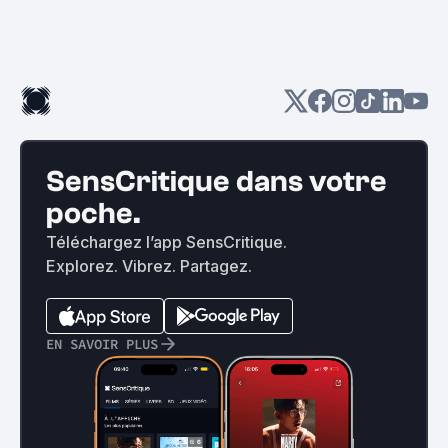
SensCritique dans votre
poche.
Téléchargez l’app SensCritique.
Explorez. Vibrez. Partagez.
EN SAVOIR PLUS