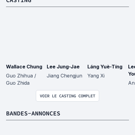
Wallace Chung
Lee Jung-Jae
Láng Yuè-Tíng
Le
Yo
Guo Zhihua / 
Jiang Chengjun
Yang Xi
Guo Zhida
An
VOIR LE CASTING COMPLET
BANDES-ANNONCES