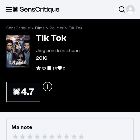
SensCritique
>
Films
>
Policier
>
Tik Tok
Tik Tok
Jing tian da ni zhuan
2016
63
15
0
4.7
Ma note