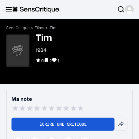
SensCritique
>
Films
>
Tim
Tim
1984
0
2
1
Ma note
ÉCRIRE UNE CRITIQUE