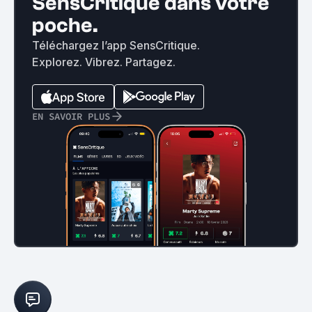
SensCritique dans votre
poche.
Téléchargez l’app SensCritique.
Explorez. Vibrez. Partagez.
EN SAVOIR PLUS