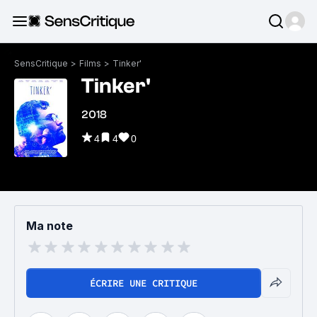
SensCritique
>
Films
>
Tinker'
Tinker'
2018
4
4
0
Ma note
ÉCRIRE UNE CRITIQUE