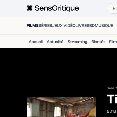
FILMS
SÉRIES
JEUX VIDÉO
LIVRES
BD
MUSIQUE
Accueil
Actualité
Streaming
Bientôt
Fil
SensCr
T
2018