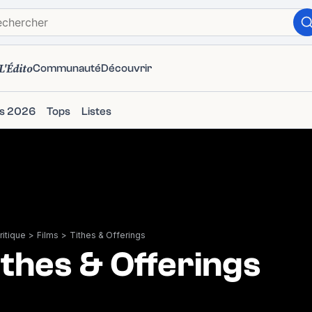
L'Édito
Communauté
Découvrir
ms 2026
Tops
Listes
itique
>
Films
>
Tithes & Offerings
ithes & Offerings