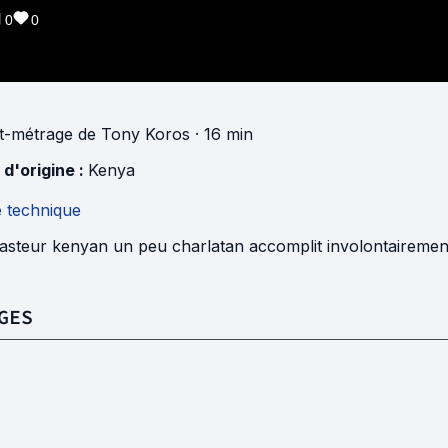
0
0
t-métrage
de
Tony Koros
· 16 min
 d'origine :
Kenya
e technique
asteur kenyan un peu charlatan accomplit involontairement
GES