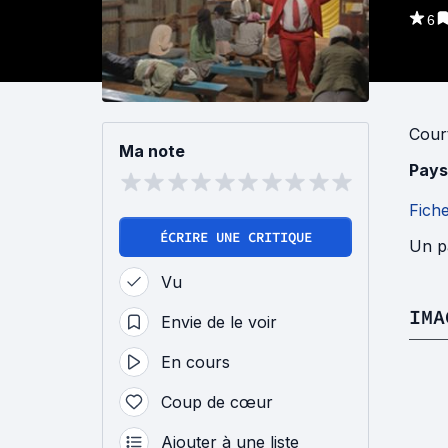
6
Cour
Ma note
Pays
Fich
ÉCRIRE UNE CRITIQUE
Un p
Vu
IMA
Envie de le voir
En cours
Coup de cœur
Ajouter à une liste