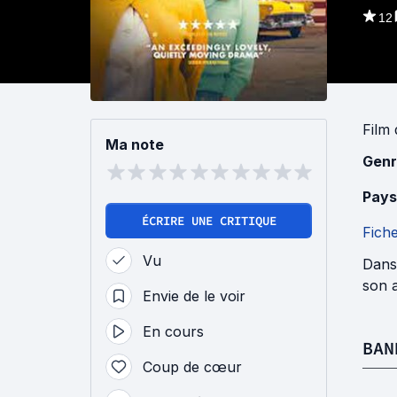
12
Film
Ma note
Genr
Pays
ÉCRIRE UNE CRITIQUE
Fich
Vu
Dans 
son 
Envie de le voir
En cours
BAN
Coup de cœur