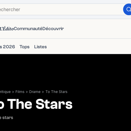
L'Édito
Communauté
Découvrir
ms 2026
Tops
Listes
itique
>
Films
>
Drame
>
To The Stars
o The Stars
e stars