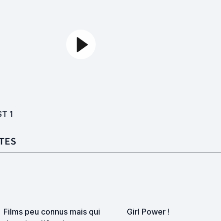
ST
1
TES
Films peu connus mais qui
Girl Power !