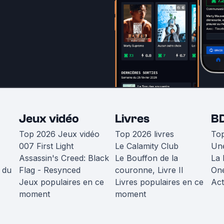
Jeux vidéo
Livres
B
Top 2026 Jeux vidéo
Top 2026 livres
To
007 First Light
Le Calamity Club
Une
Assassin's Creed: Black
Le Bouffon de la
La 
 du
Flag - Resynced
couronne, Livre II
One
Jeux populaires en ce
Livres populaires en ce
Act
moment
moment