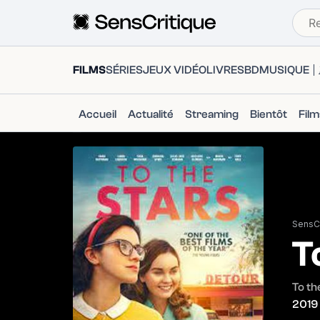
FILMS
SÉRIES
JEUX VIDÉO
LIVRES
BD
MUSIQUE
Accueil
Actualité
Streaming
Bientôt
Fil
SensCr
T
To th
2019