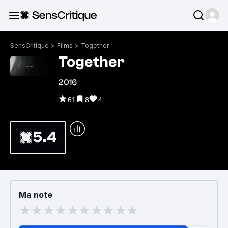
SensCritique
>
Films
>
Together
Together
2016
61
8
4
5.4
Ma note