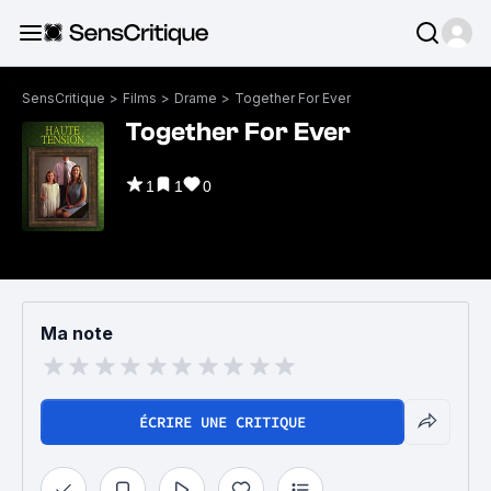
SensCritique
>
Films
>
Drame
>
Together For Ever
Together For Ever
1
1
0
Ma note
ÉCRIRE UNE CRITIQUE