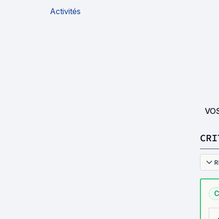
Activités
VO
CRI
R
C