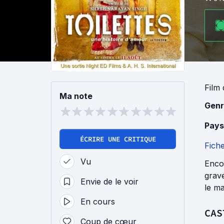
Film
Ma note
Genr
Pays
ÉCRIRE UNE CRITIQUE
Fich
Vu
Encor
grave
Envie de le voir
le ma
En cours
CAS
Coup de cœur