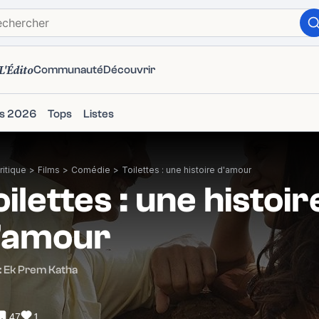
L'Édito
Communauté
Découvrir
ms 2026
Tops
Listes
itique
>
Films
>
Comédie
>
Toilettes : une histoire d'amour
oilettes : une histoir
'amour
t: Ek Prem Katha
47
1