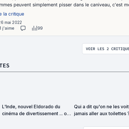
mmes peuvent simplement pisser dans le caniveau, c'est moi
e la critique
26 mai 2022
1 j'aime
99
VOIR LES 2 CRITIQU
TES
L'Inde, nouvel Eldorado du
Qui a dit qu'on ne les voit
cinéma de divertissement ... ou
jamais aller aux toilettes 
pas !?