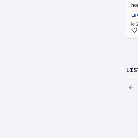
ho
Lir
le 
LIS