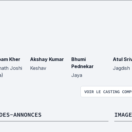
pam Kher
Akshay Kumar
Bhumi
Atul Sr
Pednekar
nath Joshi
Keshav
Jagdish
a)
Jaya
VOIR LE CASTING COMP
DES-ANNONCES
IMAGE