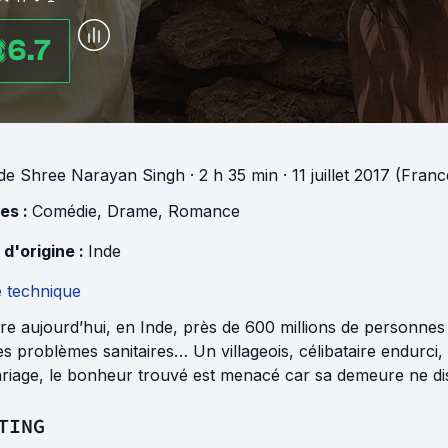
6.7
de
Shree Narayan Singh
· 2 h 35 min
· 11 juillet 2017 (Franc
es :
Comédie
,
Drame
,
Romance
 d'origine :
Inde
e technique
e aujourd’hui, en Inde, près de 600 millions de personnes f
s problèmes sanitaires… Un villageois, célibataire endurci, 
riage, le bonheur trouvé est menacé car sa demeure ne disp
TING