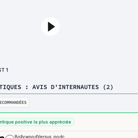
ST
1
TIQUES : AVIS D'INTERNAUTES (2)
ECOMMANDÉES
ritique positive la plus appréciée
BollywoodVersus_podc