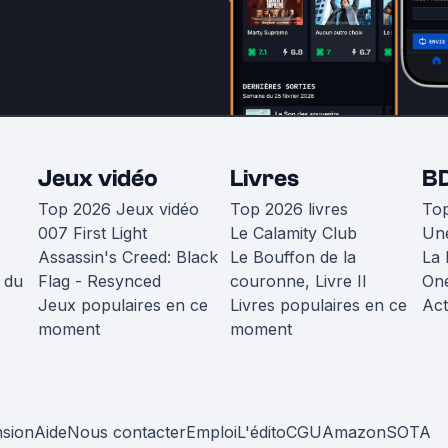
Jeux vidéo
Livres
B
Top 2026 Jeux vidéo
Top 2026 livres
To
007 First Light
Le Calamity Club
Une
Assassin's Creed: Black
Le Bouffon de la
La 
 du
Flag - Resynced
couronne, Livre II
One
Jeux populaires en ce
Livres populaires en ce
Act
moment
moment
nsion
Aide
Nous contacter
Emploi
L'édito
CGU
Amazon
SOTA