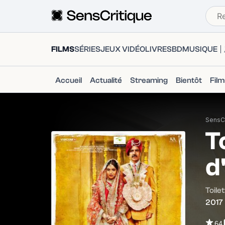
FILMS
SÉRIES
JEUX VIDÉO
LIVRES
BD
MUSIQUE
Accueil
Actualité
Streaming
Bientôt
Fil
SensCr
T
d
Toile
2017
64