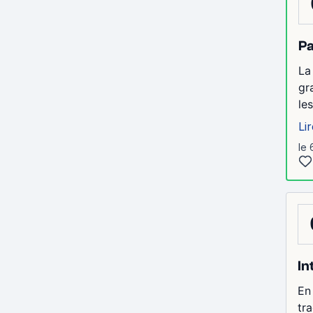
Pa
La
gr
le
Lir
le 
In
En 
tra