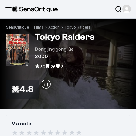
SensCritique
>
Films
>
Action
>
Tokyo Raiders
Tokyo Raiders
Dong jing gong lüe
2000
80
26
3
4.8
Ma note