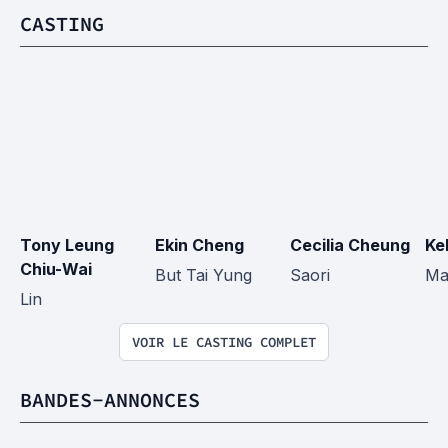
CASTING
Tony Leung 
Ekin Cheng
Cecilia Cheung
Ke
Chiu-Wai
But Tai Yung
Saori
Ma
Lin
VOIR LE CASTING COMPLET
BANDES-ANNONCES