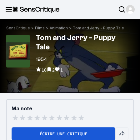
SensCritique
>
Films
>
Animation
>
Tom and Jerry - Puppy Tale
Tom and Jerry - Puppy
Tale
1954
10
2
1
Ma note
ÉCRIRE UNE CRITIQUE