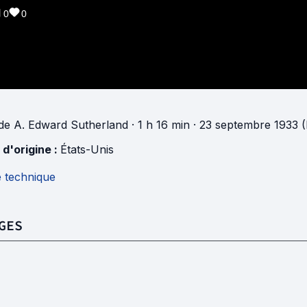
0
0
de
A. Edward Sutherland
· 1 h 16 min
· 23 septembre 1933 (
 d'origine :
États-Unis
e technique
GES