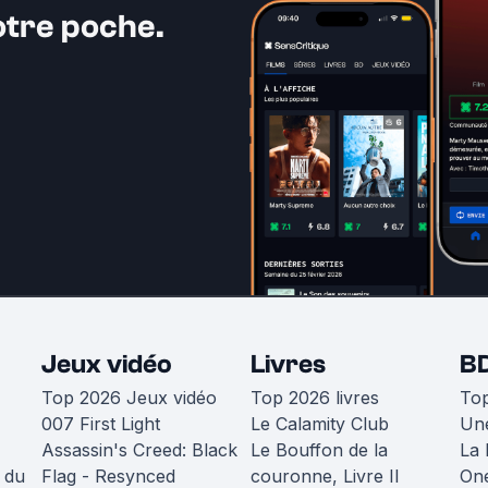
otre poche.
Jeux vidéo
Livres
B
Top 2026 Jeux vidéo
Top 2026 livres
To
007 First Light
Le Calamity Club
Une
Assassin's Creed: Black
Le Bouffon de la
La 
 du
Flag - Resynced
couronne, Livre II
One