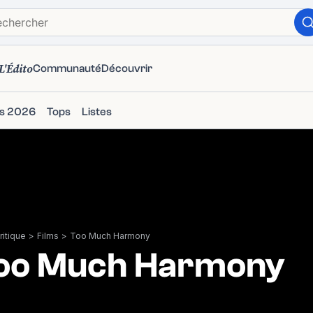
L'Édito
Communauté
Découvrir
ms 2026
Tops
Listes
itique
>
Films
>
Too Much Harmony
oo Much Harmony