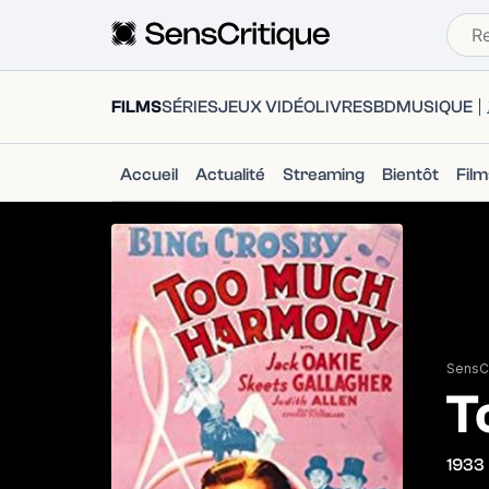
FILMS
SÉRIES
JEUX VIDÉO
LIVRES
BD
MUSIQUE
Accueil
Actualité
Streaming
Bientôt
Fil
SensCr
T
1933