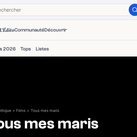
L'Édito
Communauté
Découvrir
ms 2026
Tops
Listes
itique
>
Films
>
Tous mes maris
ous mes maris