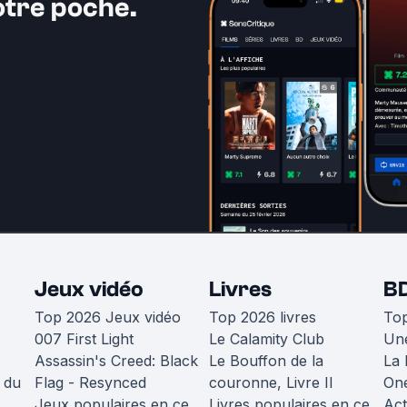
otre poche.
Jeux vidéo
Livres
B
Top 2026 Jeux vidéo
Top 2026 livres
To
007 First Light
Le Calamity Club
Une
Assassin's Creed: Black
Le Bouffon de la
La 
 du
Flag - Resynced
couronne, Livre II
One
Jeux populaires en ce
Livres populaires en ce
Act