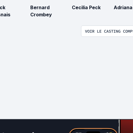
ick
Bernard
Cecilia Peck
Adriana
nais
Crombey
VOIR LE CASTING COMP