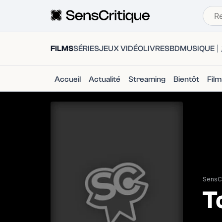
FILMS
SÉRIES
JEUX VIDÉO
LIVRES
BD
MUSIQUE
Accueil
Actualité
Streaming
Bientôt
Fil
SensCr
T