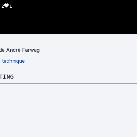
2
1
de
André Farwagi
e technique
TING