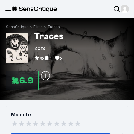
SensCritique
>
Films
>
Traces
Traces
2019
98
19
8
6.9
Ma note