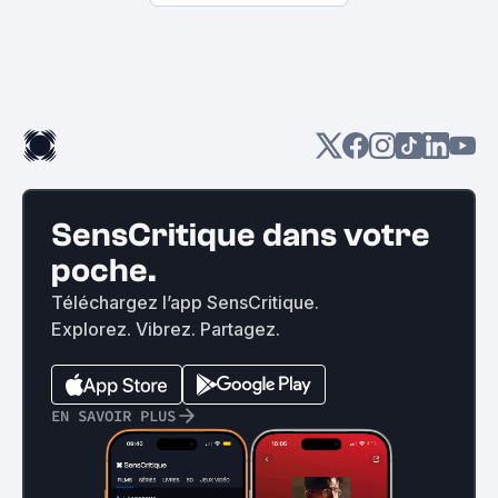
SensCritique dans votre
poche.
Téléchargez l’app SensCritique.
Explorez. Vibrez. Partagez.
EN SAVOIR PLUS