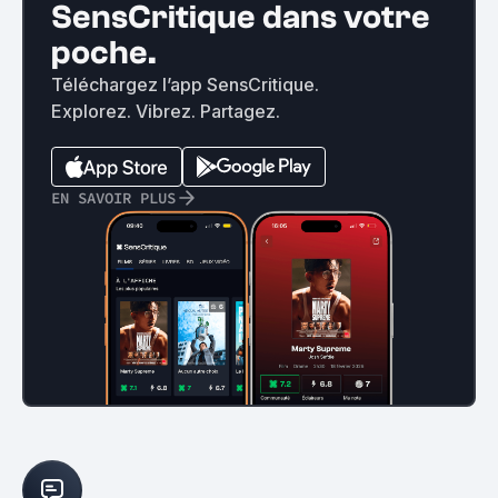
SensCritique dans votre
poche.
Téléchargez l’app SensCritique.
Explorez. Vibrez. Partagez.
EN SAVOIR PLUS