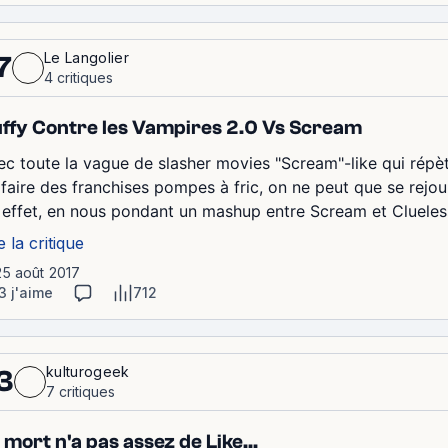
Le Langolier
7
4 critiques
ffy Contre les Vampires 2.0 Vs Scream
ec toute la vague de slasher movies "Scream"-like qui répè
 faire des franchises pompes à fric, on ne peut que se rejoui
 effet, en nous pondant un mashup entre Scream et Clueless 
e la critique
25 août 2017
3 j'aime
712
kulturogeek
3
7 critiques
 mort n'a pas assez de Like...