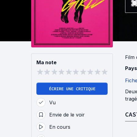
Film
Ma note
Pays
Fich
ÉCRIRE UNE CRITIQUE
Deux 
tragé
Vu
CAS
Envie de le voir
En cours