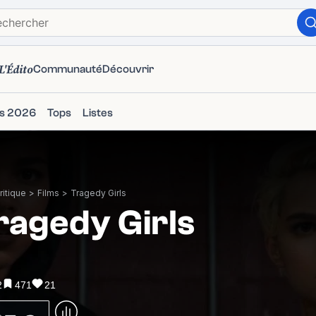
L'Édito
Communauté
Découvrir
ms 2026
Tops
Listes
itique
>
Films
>
Tragedy Girls
ragedy Girls
2
471
21