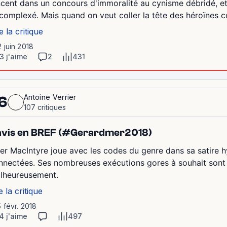
ncent dans un concours d'immoralité au cynisme débridé, 
complexé. Mais quand on veut coller la tête des héroïnes co
e la critique
2 juin 2018
3 j'aime
2
431
Antoine Verrier
6
107 critiques
avis en BREF (#Gerardmer2018)
ler MacIntyre joue avec les codes du genre dans sa satire h
nnectées. Ses nombreuses exécutions gores à souhait sont 
lheureusement.
e la critique
5 févr. 2018
4 j'aime
497