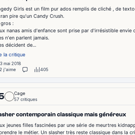
agedy Girls est un film pur ados remplis de cliché , de texto
écran pire qu'un Candy Crush.
 gros :
ux nanas amis d'enfance sont prise par d'irrésistible envi
es n'en parlent jamais.
es décident de...
e la critique
13 mai 2018
2 j'aime
405
Cage
5
57 critiques
asher contemporain classique mais généreux
x jeunes filles fascinées par une série de meurtres kidnappen
prendre le métier. Un slasher très reste classique dans la c