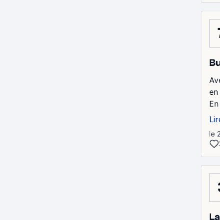
Bu
Av
en
En
Lir
le 
La