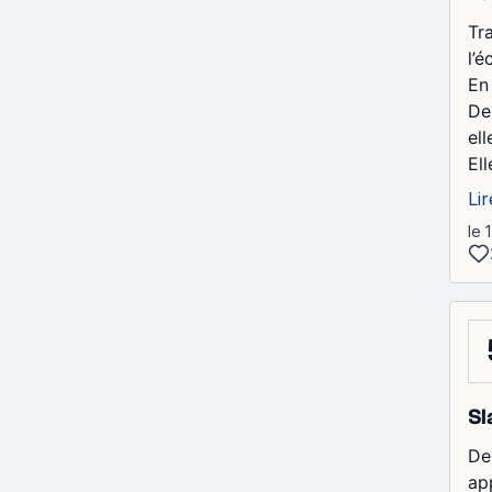
Tr
l’
En
De
ell
Ell
Lir
le 
Sl
Deu
ap