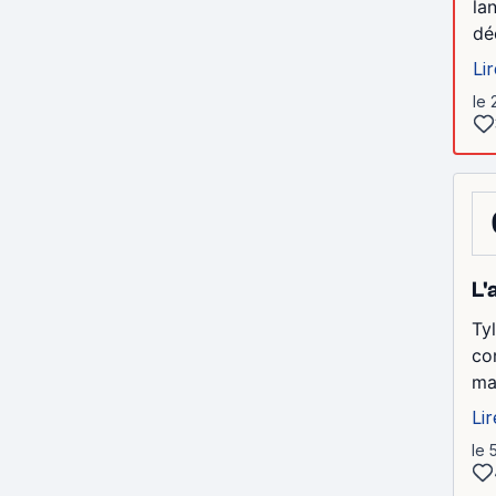
la
dé
Lir
le 
L'
Ty
co
ma
Lir
le 