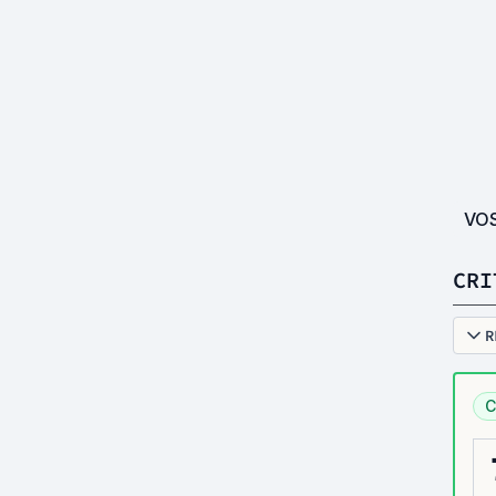
VO
CRI
R
C