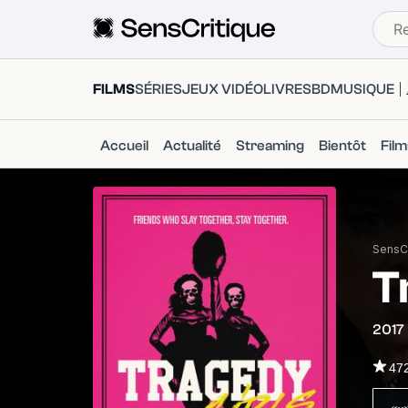
FILMS
SÉRIES
JEUX VIDÉO
LIVRES
BD
MUSIQUE
Accueil
Actualité
Streaming
Bientôt
Fil
SensCr
T
2017
47