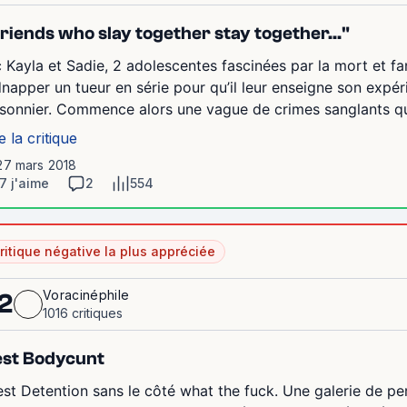
riends who slay together stay together..."
 Kayla et Sadie, 2 adolescentes fascinées par la mort et f
dnapper un tueur en série pour qu’il leur enseigne son expér
isonnier. Commence alors une vague de crimes sanglants qui
e la critique
 27 mars 2018
7 j'aime
2
554
ritique négative la plus appréciée
Voracinéphile
2
1016 critiques
st Bodycunt
est Detention sans le côté what the fuck. Une galerie de 