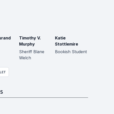
urand
Timothy V.
Katie
Murphy
Stottlemire
Sheriff Blane
Bookish Student
Welch
LET
S