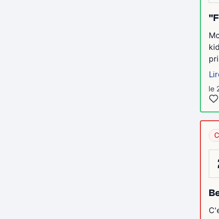
"F
Mc
ki
pr
Lir
le
C
Be
C'