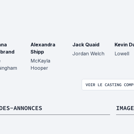
nna
Alexandra
Jack Quaid
Kevin D
ebrand
Shipp
Jordan Welch
Lowell
e
McKayla
ingham
Hooper
VOIR LE CASTING COMP
DES-ANNONCES
IMAGE