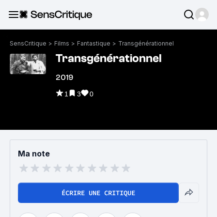
SensCritique
>
Films
>
Fantastique
>
Transgénérationnel
Transgénérationnel
2019
1
3
0
Ma note
ÉCRIRE UNE CRITIQUE