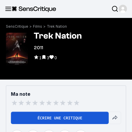
SensCritique
>
Films
>
Trek Nation
Trek Nation
2011
1
3
0
Ma note
ÉCRIRE UNE CRITIQUE