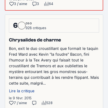
3 j'aime
3
64
oso
6
928 critiques
Chrysalides de charme
Bon, exit le duo croustillant que formait le taquin
Fred Ward avec Kevin "la foudre" Bacon, fini
l’humour à la Tex Avery qui faisait tout le
croustillant de Tremors et aux oubliettes le
mystère entourant les gros monstres sous-
terrains qui contribuait à les rendre flippant. Mais
cette suite, malgré...
Lire la critique
le 9 févr. 2015
7 j'aime
528