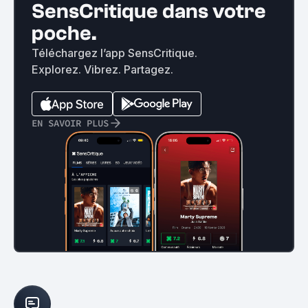
SensCritique dans votre
poche.
Téléchargez l’app SensCritique.
Explorez. Vibrez. Partagez.
EN SAVOIR PLUS