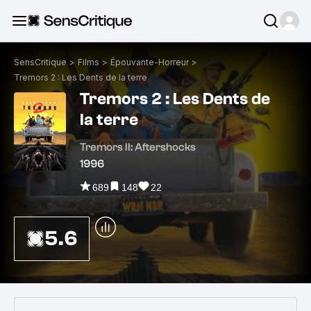
SensCritique
>
Films
>
Épouvante-Horreur
>
Tremors 2 : Les Dents de la terre
Tremors 2 : Les Dents de
la terre
Tremors II: Aftershocks
1996
689
148
22
5.6