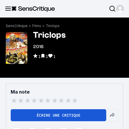
SensCritique
>
Films
>
Triclops
Triclops
2016
1
1
1
Ma note
ÉCRIRE UNE CRITIQUE