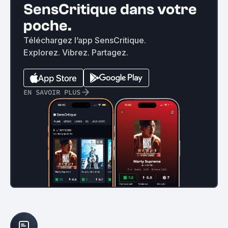
SensCritique dans votre
poche.
Téléchargez l’app SensCritique.
Explorez. Vibrez. Partagez.
EN SAVOIR PLUS