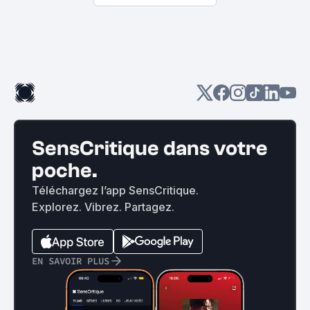
SensCritique dans votre
poche.
Téléchargez l’app SensCritique.
Explorez. Vibrez. Partagez.
EN SAVOIR PLUS