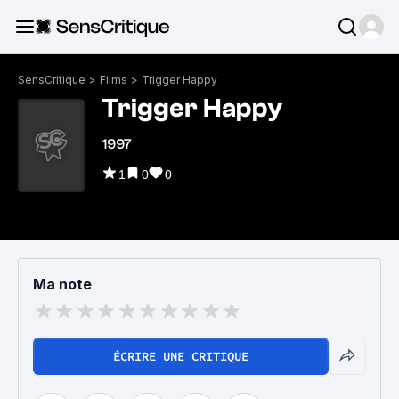
SensCritique
>
Films
>
Trigger Happy
Trigger Happy
1997
1
0
0
Ma note
ÉCRIRE UNE CRITIQUE