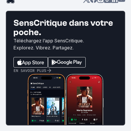
SensCritique dans votre
poche.
Téléchargez l’app SensCritique.
Explorez. Vibrez. Partagez.
EN SAVOIR PLUS