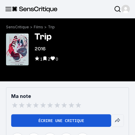
SensCritique
>
Films
>
Trip
Trip
2016
1
2
0
Ma note
ÉCRIRE UNE CRITIQUE