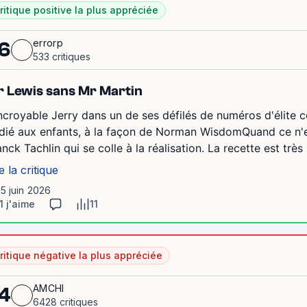
ritique positive la plus appréciée
errorp
6
533 critiques
 Lewis sans Mr Martin
incroyable Jerry dans un de ses défilés de numéros d'élite 
dié aux enfants, à la façon de Norman WisdomQuand ce n'es
anck Tachlin qui se colle à la réalisation. La recette est très
e la critique
15 juin 2026
1 j'aime
11
ritique négative la plus appréciée
AMCHI
4
6428 critiques