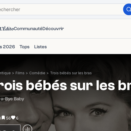
L'Édito
Communauté
Découvrir
ms 2026
Tops
Listes
itique
>
Films
>
Comédie
>
Trois bébés sur les bras
rois bébés sur les b
-a-Bye Baby
3
56
6