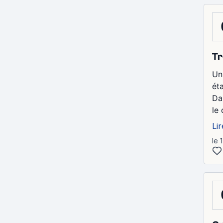
Tr
Un
ét
Da
le 
Lir
le 