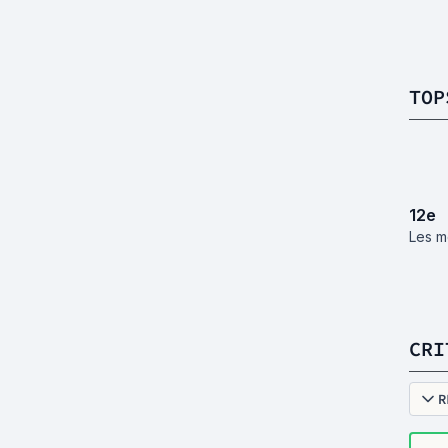
TOP
12
e
Les m
CRI
R