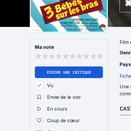
Film
Ma note
Genr
Pays
ÉCRIRE UNE CRITIQUE
Fich
Vu
Une s
comm
Envie de le voir
CAS
En cours
Coup de cœur