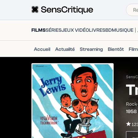
FILMS
SÉRIES
JEUX VIDÉO
LIVRES
BD
MUSIQUE
Accueil
Actualité
Streaming
Bientôt
Fil
SensCr
T
Rock
1958
12