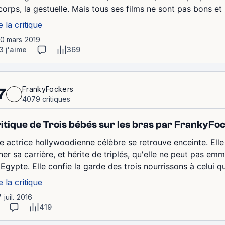
corps, la gestuelle. Mais tous ses films ne sont pas bons et p
e la critique
10 mars 2019
3 j'aime
369
FrankyFockers
7
4079 critiques
itique de Trois bébés sur les bras par FrankyFo
e actrice hollywoodienne célèbre se retrouve enceinte. Ell
iner sa carrière, et hérite de triplés, qu'elle ne peut pas 
Egypte. Elle confie la garde des trois nourrissons à celui qu
e la critique
7 juil. 2016
419