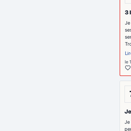
3 
Je
se
se
Tr
Lir
le 
Je
Je
pe