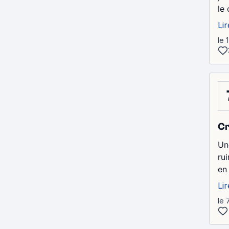
le 
Lir
le 
Cr
Un
ru
en 
Lir
le 