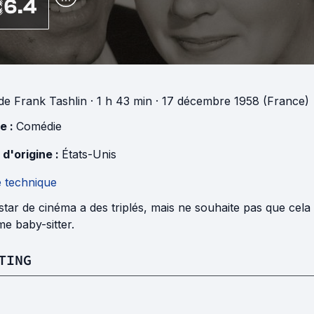
6.4
de
Frank Tashlin
· 1 h 43 min
· 17 décembre 1958 (France)
e :
Comédie
 d'origine :
États-Unis
e technique
tar de cinéma a des triplés, mais ne souhaite pas que cela
e baby-sitter.
TING