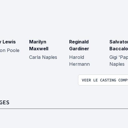
y Lewis
Marilyn
Reginald
Salvato
Maxwell
Gardiner
Baccalo
ton Poole
Carla Naples
Harold
Gigi 'Pa
Hermann
Naples
VOIR LE CASTING COMP
GES