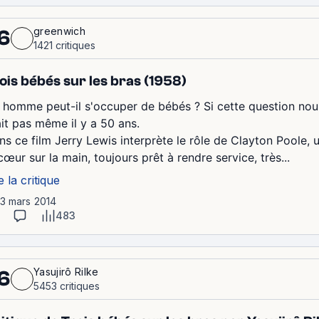
greenwich
6
1421 critiques
ois bébés sur les bras (1958)
 homme peut-il s'occuper de bébés ? Si cette question nous p
ait pas même il y a 50 ans.
ns ce film Jerry Lewis interprète le rôle de Clayton Poole, 
cœur sur la main, toujours prêt à rendre service, très...
e la critique
13 mars 2014
483
Yasujirô Rilke
6
5453 critiques