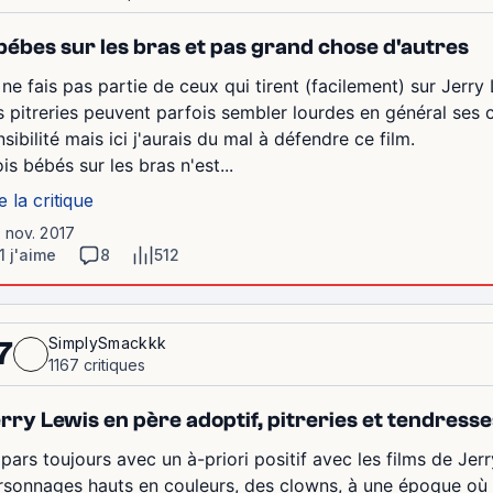
bébes sur les bras et pas grand chose d'autres
 ne fais pas partie de ceux qui tirent (facilement) sur Jerry 
s pitreries peuvent parfois sembler lourdes en général se
nsibilité mais ici j'aurais du mal à défendre ce film.
ois bébés sur les bras n'est...
e la critique
1 nov. 2017
1 j'aime
8
512
SimplySmackkk
7
1167 critiques
rry Lewis en père adoptif, pitreries et tendresse
 pars toujours avec un à-priori positif avec les films de Jer
rsonnages hauts en couleurs, des clowns, à une époque où