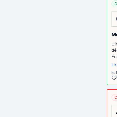
C
Mr
L'
dé
Fr
Lir
le 
C