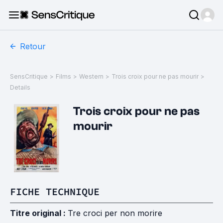
Retour
SensCritique
>
Films
>
Western
>
Trois croix pour ne pas mourir
>
Details
Trois croix pour ne pas
mourir
FICHE TECHNIQUE
Titre original :
Tre croci per non morire