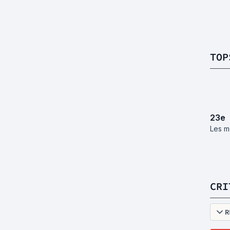
TOP
23
e
Les me
CRI
R