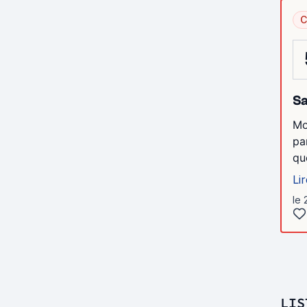
C
Sa
Mo
pa
qu
Lir
le
LIS