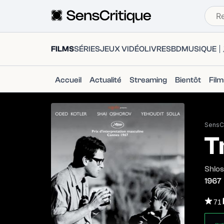
FILMS
SÉRIES
JEUX VIDÉO
LIVRES
BD
MUSIQUE
Accueil
Actualité
Streaming
Bientôt
Fil
SensCr
T
Shlo
1967
71