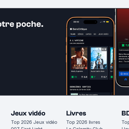
otre poche.
Jeux vidéo
Livres
B
Top 2026 Jeux vidéo
Top 2026 livres
To