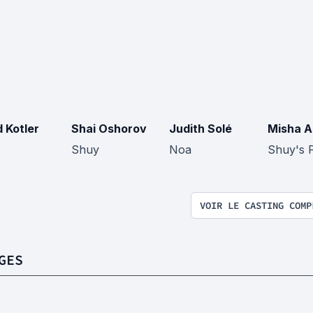
 Kotler
Shai Oshorov
Judith Solé
Misha A
Shuy
Noa
Shuy's 
VOIR LE CASTING COMP
GES