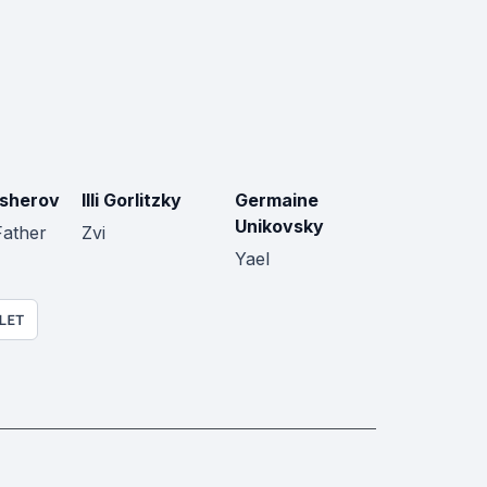
sherov
Illi Gorlitzky
Germaine
Unikovsky
Father
Zvi
Yael
LET