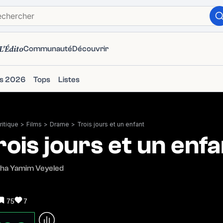
L'Édito
Communauté
Découvrir
ms 2026
Tops
Listes
itique
>
Films
>
Drame
>
Trois jours et un enfant
rois jours et un enfa
sha Yamim Veyeled
75
7