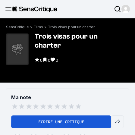
SensCritique
>
Films
>
Trois visas pour un charter
Trois visas pour un
charter
0
0
0
Ma note
ÉCRIRE UNE CRITIQUE