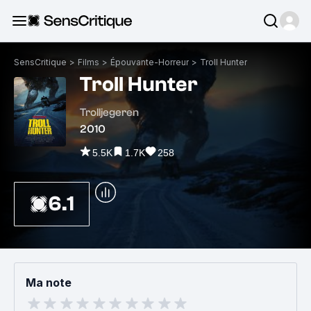
SensCritique
>
Films
>
Épouvante-Horreur
>
Troll Hunter
Troll Hunter
Trolljegeren
2010
5.5K
1.7K
258
6.1
Ma note