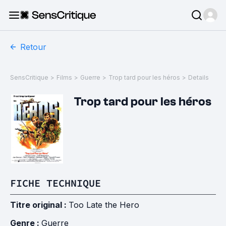
Retour
SensCritique
>
Films
>
Guerre
>
Trop tard pour les héros
>
Details
Trop tard pour les héros
FICHE TECHNIQUE
Titre original :
Too Late the Hero
Genre :
Guerre