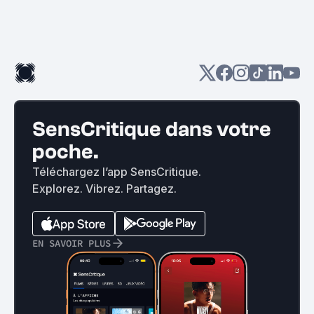
SensCritique dans votre
poche.
Téléchargez l’app SensCritique.
Explorez. Vibrez. Partagez.
EN SAVOIR PLUS