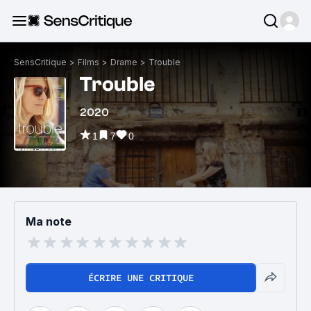
SensCritique
>
Films
>
Drame
>
Trouble
Trouble
2020
1
7
0
Ma note
ÉCRIRE UNE CRITIQUE