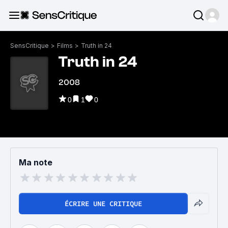
SensCritique
>
Films
>
Truth in 24
Truth in 24
2008
0
1
0
Ma note
ÉCRIRE UNE CRITIQUE