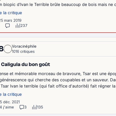
n biopic d’Ivan le Terrible brûle beaucoup de bois mais ne c
e la critique
25 mars 2019
237
Voracinéphile
8
1016 critiques
 Caligula du bon goût
tense et mémorable morceau de bravoure, Tsar est une épo
générescence qui cherche des coupables et un sauveur. Dans
Tsar Ivan le terrible (qui fait office d'autorité) fait régner l
e la critique
15 déc. 2021
4 j'aime
3
135