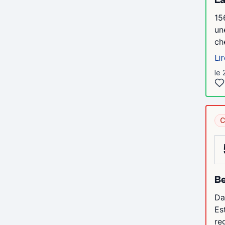
15
un
ch
Lir
le 
C
Be
Da
Es
re