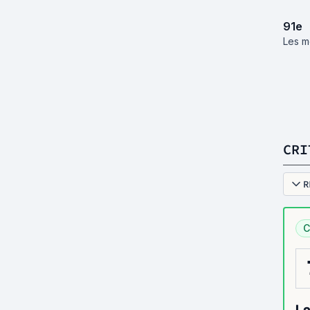
91
e
Les me
CRI
R
C
La