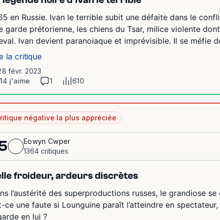
65 en Russie. Ivan le terrible subit une défaite dans le confli
e garde prétorienne, les chiens du Tsar, milice violente don
eval. Ivan devient paranoiaque et imprévisible. Il se méfie de
e la critique
28 févr. 2023
14 j'aime
1
610
ritique négative la plus appréciée
Eowyn Cwper
5
1364 critiques
lle froideur, ardeurs discrètes
ns l’austérité des superproductions russes, le grandiose se c
t-ce une faute si Lounguine paraît l’atteindre en spectateur,
garde en lui ?