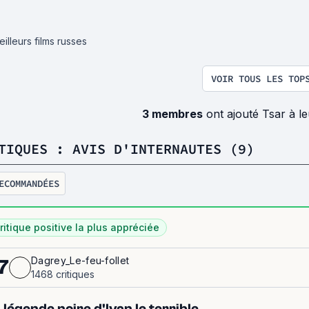
illeurs films russes
VOIR TOUS LES TOP
3 membres
ont ajouté Tsar à l
TIQUES : AVIS D'INTERNAUTES (9)
ECOMMANDÉES
ritique positive la plus appréciée
Dagrey_Le-feu-follet
7
1468 critiques
 légende noire d'Ivan le terrible