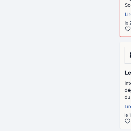
So
Lir
le 
Le
In
dé
du 
Lir
le 