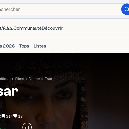
L'Édito
Communauté
Découvrir
ms 2026
Tops
Listes
itique
>
Films
>
Drame
>
Tsar
sar
2
314
17