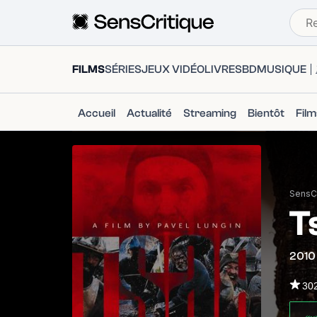
FILMS
SÉRIES
JEUX VIDÉO
LIVRES
BD
MUSIQUE
Accueil
Actualité
Streaming
Bientôt
Fil
SensCr
T
2010
30