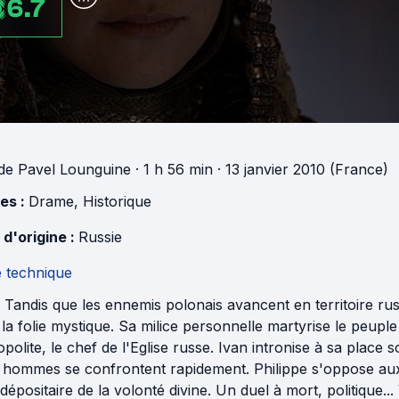
6.7
de
Pavel Lounguine
· 1 h 56 min
· 13 janvier 2010 (France)
es :
Drame
,
Historique
 d'origine :
Russie
e technique
 Tandis que les ennemis polonais avancent en territoire russe
la folie mystique. Sa milice personnelle martyrise le peupl
polite, le chef de l'Eglise russe. Ivan intronise à sa place s
 hommes se confrontent rapidement. Philippe s'oppose aux 
 dépositaire de la volonté divine. Un duel à mort, politique...