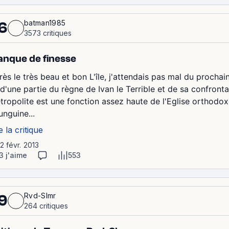
batman1985
6
3573 critiques
nque de finesse
rès le très beau et bon L'île, j'attendais pas mal du prochai
 d'une partie du règne de Ivan le Terrible et de sa confronta
tropolite est une fonction assez haute de l'Eglise orthodox
unguine...
e la critique
12 févr. 2013
3 j'aime
553
Rvd-Slmr
9
264 critiques