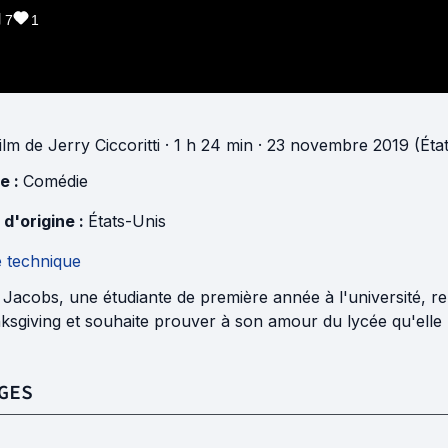
7
1
ilm
de
Jerry Ciccoritti
· 1 h 24 min
· 23 novembre 2019 (État
e :
Comédie
 d'origine :
États-Unis
e technique
Jacobs, une étudiante de première année à l'université, ren
sgiving et souhaite prouver à son amour du lycée qu'elle n'
GES