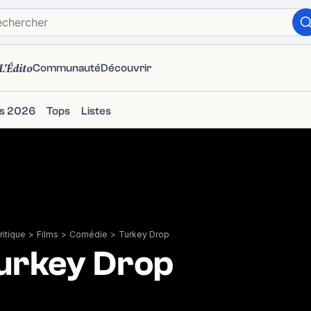
L'Édito
Communauté
Découvrir
ms 2026
Tops
Listes
itique
>
Films
>
Comédie
>
Turkey Drop
urkey Drop