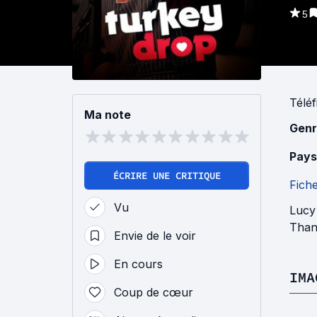
5
Téléf
Ma note
Genr
Pays
ÉCRIRE UNE CRITIQUE
Fich
Vu
Lucy 
Thank
Envie de le voir
En cours
IMA
Coup de cœur