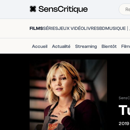
FILMS
SÉRIES
JEUX VIDÉO
LIVRES
BD
MUSIQUE
Accueil
Actualité
Streaming
Bientôt
Fil
SensCr
T
2019