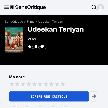
SensCritique
>
Films
>
Udeekan Teriyan
Udeekan Teriyan
2023
1
0
0
Ma note
ÉCRIRE UNE CRITIQUE