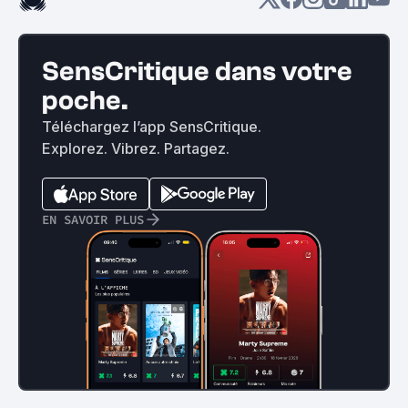
SensCritique dans votre
poche.
Téléchargez l’app SensCritique.
Explorez. Vibrez. Partagez.
EN SAVOIR PLUS