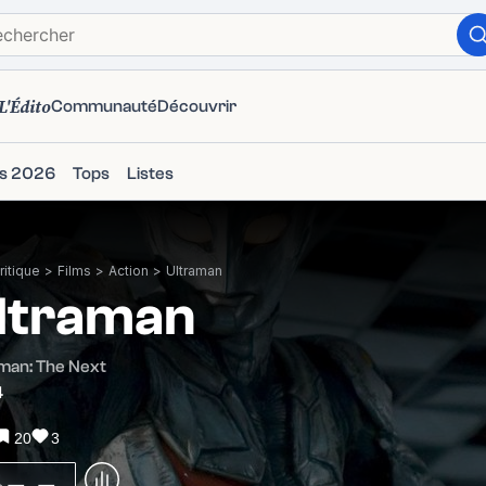
L'Édito
Communauté
Découvrir
ms 2026
Tops
Listes
itique
>
Films
>
Action
>
Ultraman
ltraman
man: The Next
4
20
3