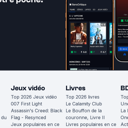
Jeux vidéo
Livres
B
Top 2026 Jeux vidéo
Top 2026 livres
To
007 First Light
Le Calamity Club
Une
Assassin's Creed: Black
Le Bouffon de la
La 
 du
Flag - Resynced
couronne, Livre II
One
Jeux populaires en ce
Livres populaires en ce
Act