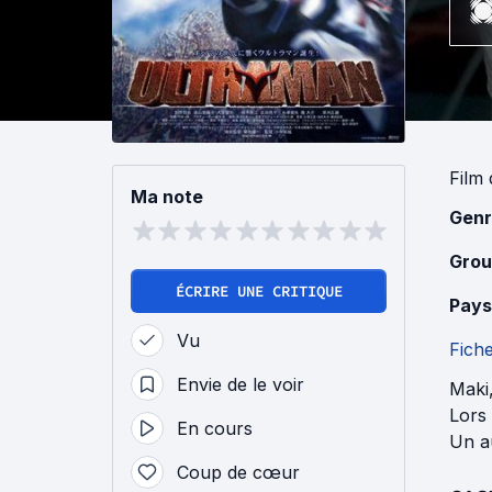
Film
Ma note
Genr
Grou
ÉCRIRE UNE CRITIQUE
Pays
Vu
Fich
Envie de le voir
Maki,
Lors 
En cours
Un au
Coup de cœur