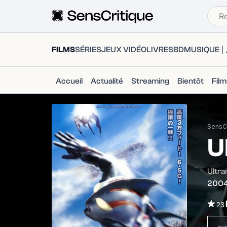
FILMS
SÉRIES
JEUX VIDÉO
LIVRES
BD
MUSIQUE
Accueil
Actualité
Streaming
Bientôt
Fil
SensCr
U
Ultra
200
23