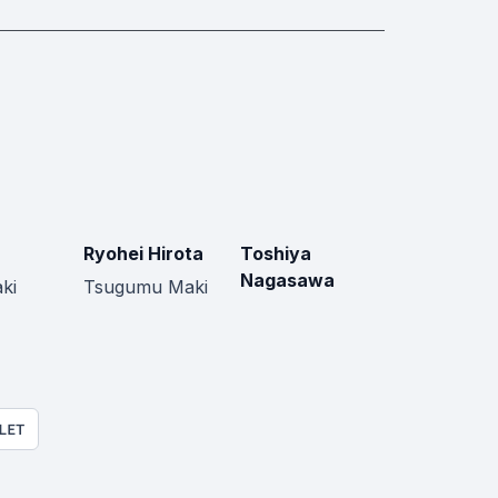
Ryohei Hirota
Toshiya
Nagasawa
ki
Tsugumu Maki
LET