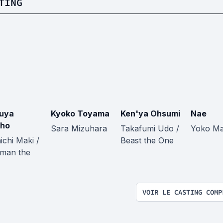
TING
uya
Kyoko Toyama
Ken'ya Ohsumi
Nae
sho
Sara Mizuhara
Takafumi Udo /
Yoko Ma
ichi Maki /
Beast the One
aman the
VOIR LE CASTING COMP