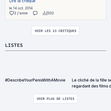
Lire la critique
le 14 oct. 2014
2 j'aime
502
VOIR LES 23 CRITIQUES
LISTES
#DescribeYourPenisWithAMovie
Le cliché de la fille s
regardant des films 
une couette, en trai
un pot de glace.
VOIR PLUS DE LISTES