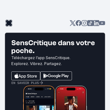
SensCritique dans votre
poche.
Téléchargez l’app SensCritique.
Explorez. Vibrez. Partagez.
EN SAVOIR PLUS