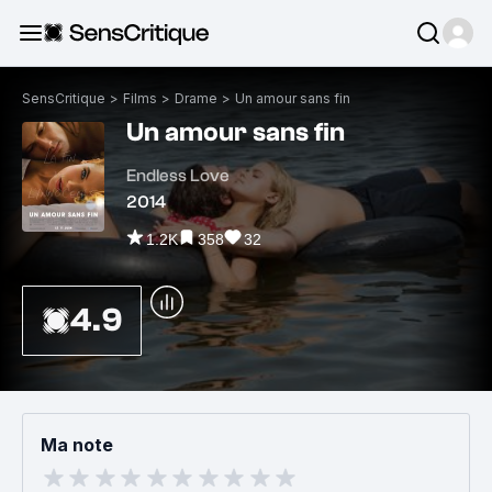
SensCritique
>
Films
>
Drame
>
Un amour sans fin
Un amour sans fin
Endless Love
2014
1.2K
358
32
4.9
Ma note