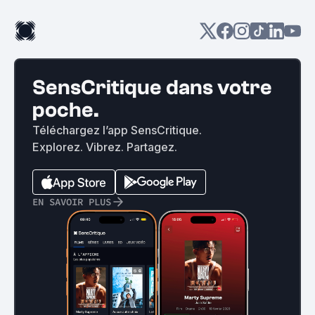
SensCritique dans votre
poche.
Téléchargez l’app SensCritique.
Explorez. Vibrez. Partagez.
EN SAVOIR PLUS