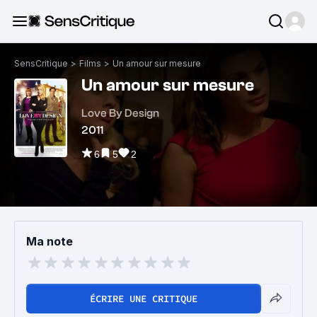
SensCritique
>
Films
>
Un amour sur mesure
Un amour sur mesure
Love By Design
2011
6
5
2
Ma note
ÉCRIRE UNE CRITIQUE