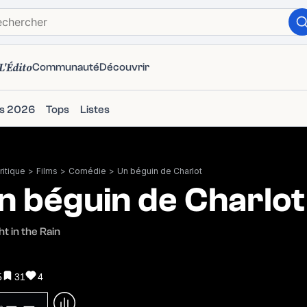
L'Édito
Communauté
Découvrir
ms 2026
Tops
Listes
itique
>
Films
>
Comédie
>
Un béguin de Charlot
n béguin de Charlot
t in the Rain
5
31
4