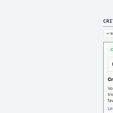
CRI
R
C
Cr
Vo
tr
fa
Lir