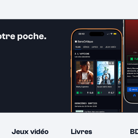
otre poche.
Jeux vidéo
Livres
B