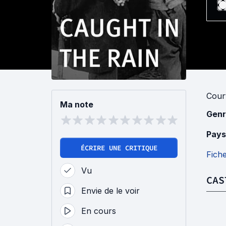
Cour
Ma note
Genr
Pays
ÉCRIRE UNE CRITIQUE
Fich
Vu
CAS
Envie de le voir
En cours