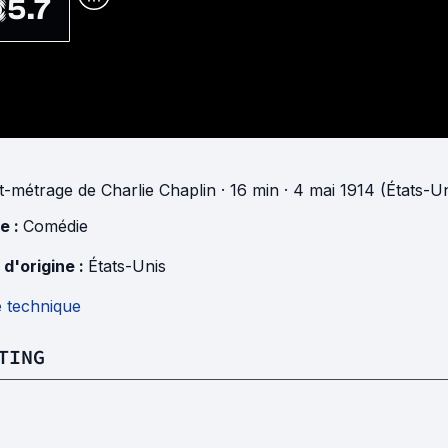
5.7
t-métrage
de
Charlie Chaplin
· 16 min
· 4 mai 1914 (États-Un
e :
Comédie
 d'origine :
États-Unis
e technique
TING