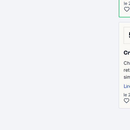
le 
Cr
Ch
re
si
Lir
le 