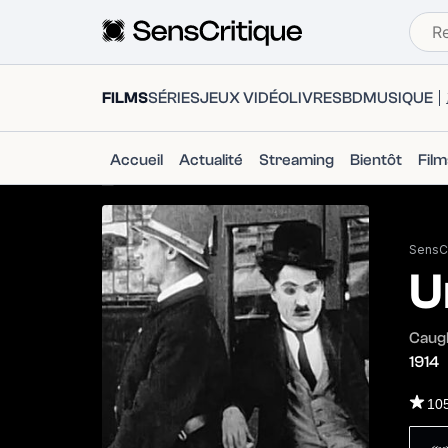
FILMS
SÉRIES
JEUX VIDÉO
LIVRES
BD
MUSIQUE
Accueil
Actualité
Streaming
Bientôt
Fil
SensCr
U
Caugh
1914
10