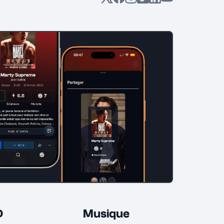
D
Musique