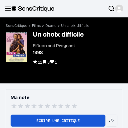
SensCritique
>
Films
>
Drame
>
Un choix difficile
Un choix difficile
Fifteen and Pregnant
1998
11
8
1
Ma note
ÉCRIRE UNE CRITIQUE