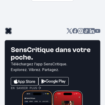
SensCritique dans votre
poche.
Téléchargez l’app SensCritique.
Explorez. Vibrez. Partagez.
EN SAVOIR PLUS