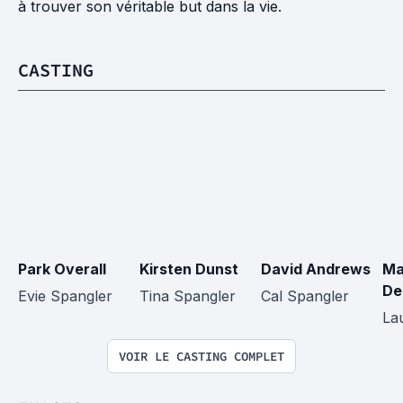
à trouver son véritable but dans la vie.
CASTING
Park Overall
Kirsten Dunst
David Andrews
Ma
De
Evie Spangler
Tina Spangler
Cal Spangler
La
VOIR LE CASTING COMPLET