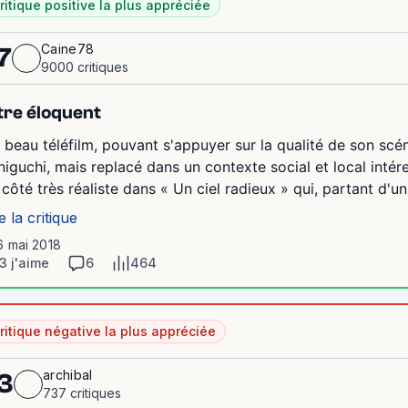
ritique positive la plus appréciée
Caine78
7
9000 critiques
tre éloquent
 beau téléfilm, pouvant s'appuyer sur la qualité de son scén
niguchi, mais replacé dans un contexte social et local intéres
 côté très réaliste dans « Un ciel radieux » qui, partant d'un p
e la critique
6 mai 2018
3 j'aime
6
464
ritique négative la plus appréciée
archibal
3
737 critiques