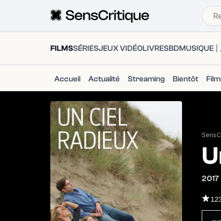
FILMS
SÉRIES
JEUX VIDÉO
LIVRES
BD
MUSIQUE
Accueil
Actualité
Streaming
Bientôt
Fil
SensCr
U
2017
12