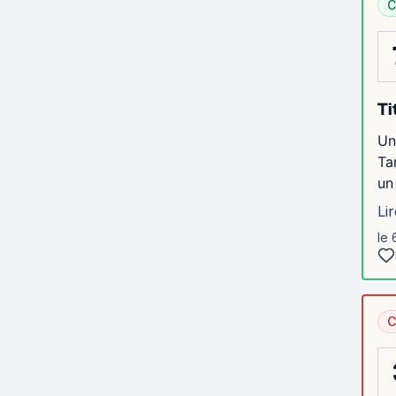
C
Ti
Un
Ta
un
Lir
le 
C