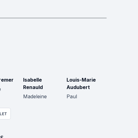
remer
Isabelle
Louis-Marie
Renauld
Audubert
e
Madeleine
Paul
LET
S