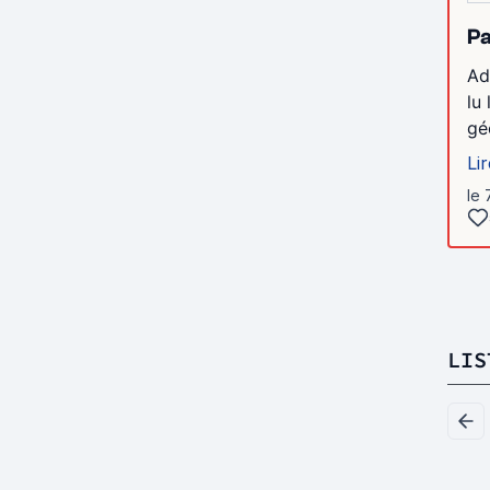
Pa
Ad
lu
gé
Lir
le 
LIS