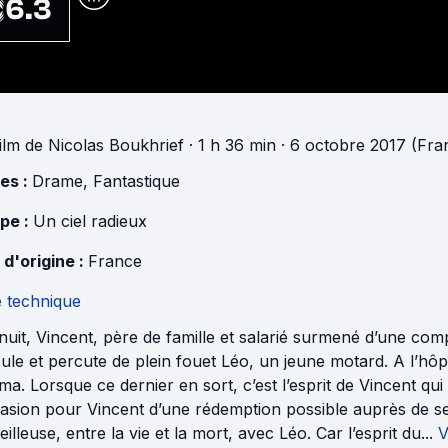
6.3
ilm
de
Nicolas Boukhrief
· 1 h 36 min
· 6 octobre 2017 (Fra
es :
Drame
,
Fantastique
pe :
Un ciel radieux
 d'origine :
France
e technique
uit, Vincent, père de famille et salarié surmené d’une com
ule et percute de plein fouet Léo, un jeune motard. A l’hôpi
ma. Lorsque ce dernier en sort, c’est l’esprit de Vincent q
casion pour Vincent d’une rédemption possible auprès de s
illeuse, entre la vie et la mort, avec Léo. Car l’esprit du...
V