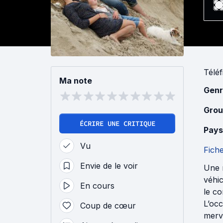
Téléf
Ma note
Genr
Grou
ÉCRIRE UNE CRITIQUE
Pays
Vu
Fich
Envie de le voir
Une n
véhic
En cours
le co
L’oc
Coup de cœur
merve