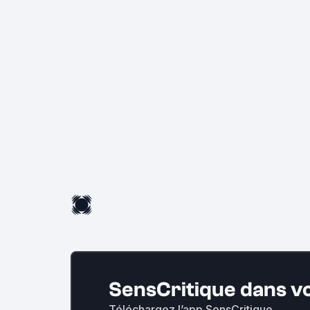
SensCritique dans v
Téléchargez l’app SensCritique.