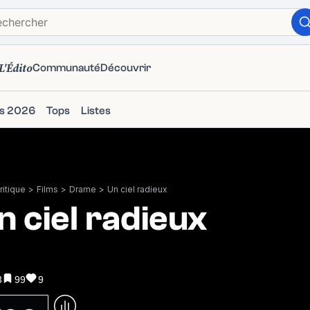
L'Édito
Communauté
Découvrir
ms 2026
Tops
Listes
itique
>
Films
>
Drame
>
Un ciel radieux
n ciel radieux
3
99
9