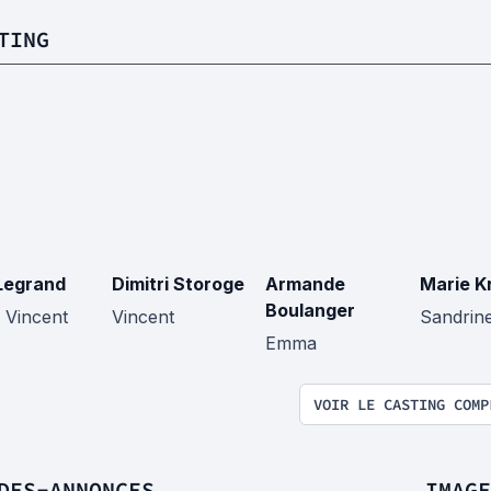
TING
Legrand
Dimitri Storoge
Armande
Marie K
Boulanger
 Vincent
Vincent
Sandrin
Emma
VOIR LE CASTING COMP
DES-ANNONCES
IMAGE