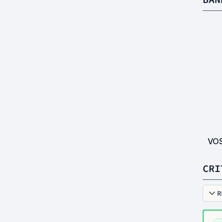
VO
CRI
R