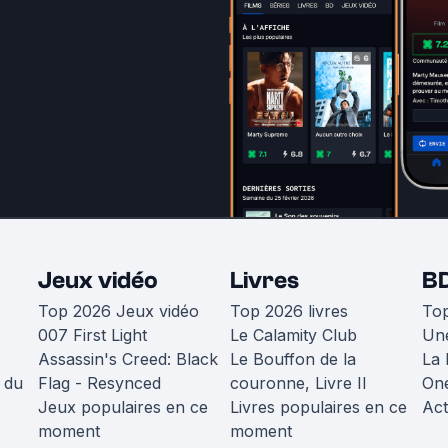
Jeux vidéo
Livres
B
Top 2026 Jeux vidéo
Top 2026 livres
To
007 First Light
Le Calamity Club
Une
Assassin's Creed: Black
Le Bouffon de la
La 
 du
Flag - Resynced
couronne, Livre II
One
Jeux populaires en ce
Livres populaires en ce
Act
moment
moment