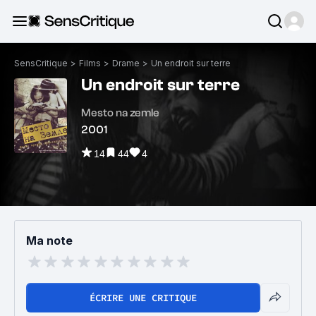
SensCritique
>
Films
>
Drame
>
Un endroit sur terre
Un endroit sur terre
Mesto na zemle
2001
14
44
4
Ma note
ÉCRIRE UNE CRITIQUE